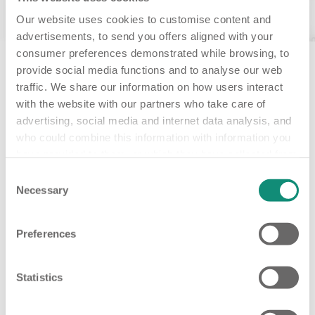
Our website uses cookies to customise content and
advertisements, to send you offers aligned with your
200 ML
200
consumer preferences demonstrated while browsing, to
SPRITZ HAPPENS - SORBETTO
PIÑA PROBLEM
provide social media functions and to analyse our web
CORPO - BODY B...
CORPO - B
traffic. We share our information on how users interact
with the website with our partners who take care of
€ 16,99
€ 1
advertising, social media and internet data analysis, and
who could combine this information with information you
have provided to them, or which they have collected from
AGGIUNGI
AGGIU
your use of their services. Detailed information, such as
Consent
the situation of your consent with the ID and the date on
Necessary
Selection
which you contacted us, can be found in our Policy
* E-mail
Cookie page.
Discover our Kit
Preferences
* Acconsento al trattamento dei miei dati per
Si
No
essere informato su offerte commerciali, novità e
sconti esclusivi.
Statistics
Acconsento a ricevere offerte personalizzate sulla
Si
No
base delle mie abitudini di consumo.
Acconsento che i miei dati vengano comunicati