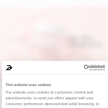
200 ML
PIÑA PROBLEM
KIT IDRATANTE VISO
SORBETTO COR
E CONTORNO OCCHI
BODY BA...
€ 16,00
€ 16,99
Price reduced from
€ 28,00
to
(
4.0
)
AGGIUNGI
AGGIUNGI
1
prodotti
This website uses cookies
Our website uses cookies to customise content and
advertisements, to send you offers aligned with your
NEW
consumer preferences demonstrated while browsing, to