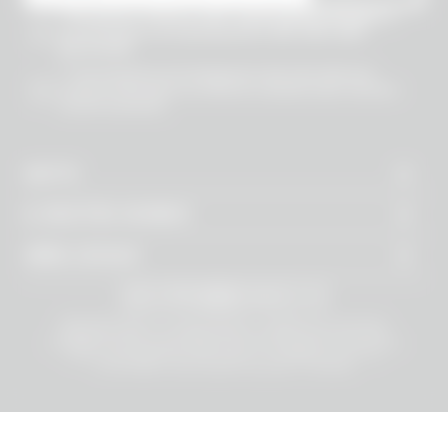
* Ho preso visione dell’
Informativa Privacy
e
acconsento al trattamento dei miei dati
personali.
* * Acconsento al trattamento dei miei dati per
essere informato su offerte commerciali, novità e
sconti esclusivi.
AIUTO
IL NOSTRO MONDO
AREA LEGALE
ABSURD Group S.r.l. Società Benefit - Società con unico socio.
Registered office: Via Giosuè Carducci 8, 20123 Milano (MI), Italy.
Enrolled on the Business Registry at the Chamber of Commerce of
Milano Monza Brianza Lodi under no. MI-2665443- VAT no.
12494100964 Share Capital fully paid in: 100.000€