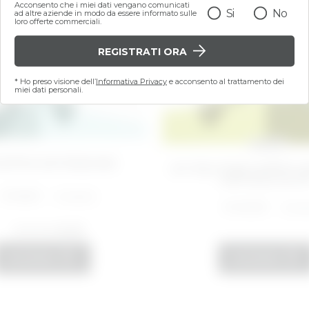
Acconsento che i miei dati vengano comunicati
Si
No
ad altre aziende in modo da essere informato sulle
loro offerte commerciali.
REGISTRATI ORA
* Ho preso visione dell’
Informativa Privacy
e acconsento al trattamento dei
miei dati personali.
200 ML
DOPPIA DETERSIONE
KIT ROUTINE CORPO 
ANTICELLULIT
€ 16,00
Price reduced from
€ 26,00
to
€ 40,00
Pric
€ 64
(
4.0
)
AGGIUNGI
AGGIUNGI