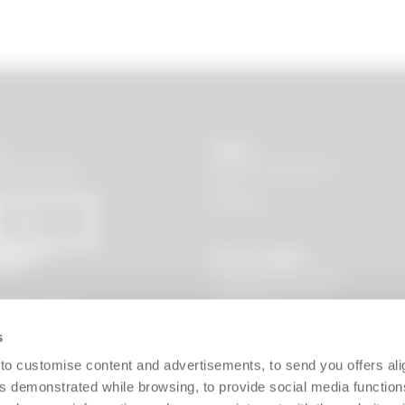
Aiuto
Dov'è il mio pacco?
menti sulle
FAQ
Contatti
INVIA
rivacy
e
Area Legale
dati
Condizioni di vendita
Informativa privacy
ti per essere
Policy sito
 e sconti
Policy cookie
s
Garanzia
Termini utilizzo UCG
to customise content and advertisements, to send you offers ali
Recesso
 demonstrated while browsing, to provide social media function
Responsabile prodotto