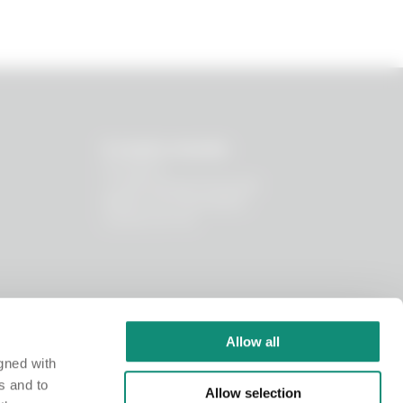
Il nostro mondo
Chi siamo
I nostri principi funzionali
Bilancio di Sostenibilità
Lavora con noi
Allow all
gned with
s and to
Allow selection