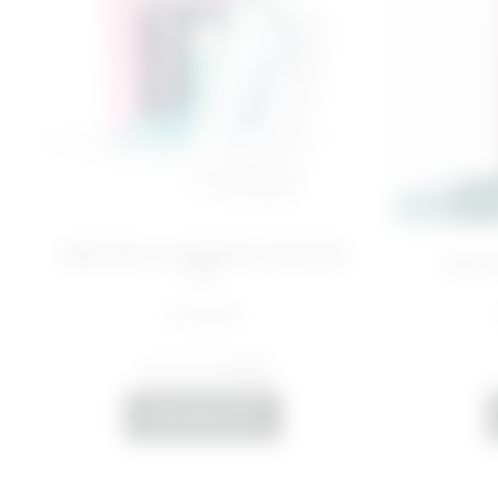
ABSURD CLEANSING STARTER
KIT 
KIT
€ 22,99
(
5.0
)
AGGIUNGI