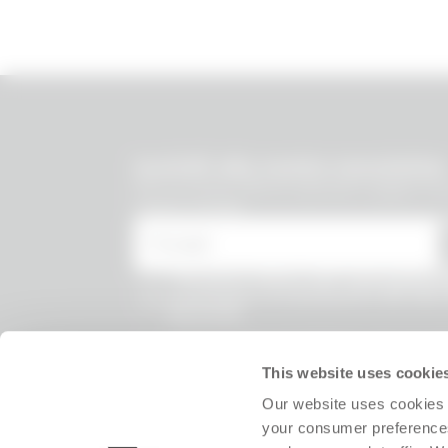
undefined
Iscriviti alla nostra newsletter
Per te tante offerte speciali e aggiorna
nostre novità!
* E-mail
* Ho preso visione dell’
Informativa P
acconsento al trattamento dei miei 
personali.
* * Acconsento al trattamento dei miei da
informato su offerte commerciali, novità
esclusivi.
This website uses cookie
Our website uses cookies 
your consumer preferences