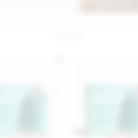
(
5.0
)
AGGIUNGI
AGGIUNGI
esenti in questa pagina sono state create o elaborate mediante sistemi di intell
8
prodotti