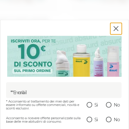
STRUCCANTE AZIONE
KIT STRUCCANTE DEL
A - PLAY DIRTY, STAY
PLAY DIRTY, STAY 
CLEAN
€ 12,99
€ 12,99
(
3.0
)
(
5.0
)
AGGIUNGI
AGGIUNGI
* E-mail
37%
* Acconsento al trattamento dei miei dati per
Si
No
essere informato su offerte commerciali, novità e
sconti esclusivi.
Acconsento a ricevere offerte personalizzate sulla
Si
No
base delle mie abitudini di consumo.